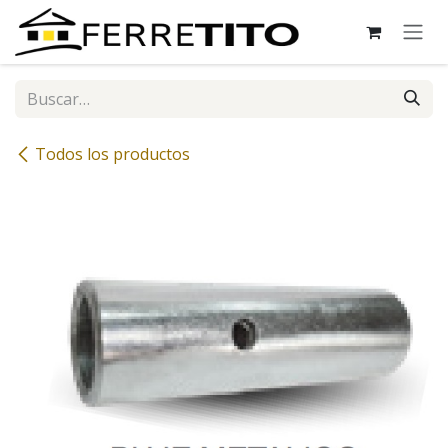
Ir al contenido
Todos los productos