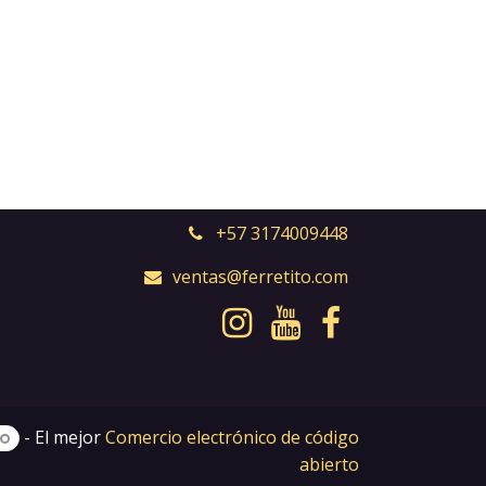
+57 3174009448
ventas@ferretito.com
- El mejor
Comercio electrónico de código
abierto