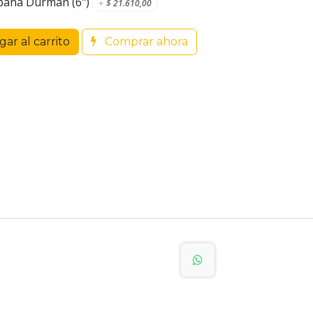
pana Durman (6")
+
$
21.610,00
ar al carrito
Comprar ahora