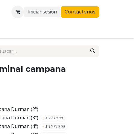
Iniciar sesión
Contáctenos
rminal campana
pana Durman (2")
pana Durman (3")
+
$
2.610,00
pana Durman (4")
+
$
10.610,00