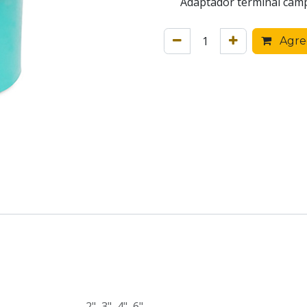
Adaptador terminal cam
Agreg
2"
,
3"
,
4"
,
6"