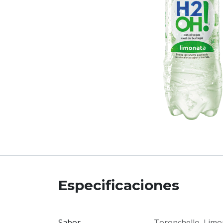
Especificaciones
Sabor
Toronchello
,
Limo