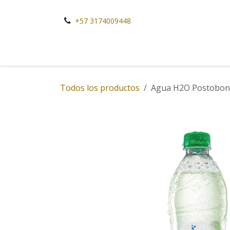
Ir al contenido
+57 3174009448
Todos los productos
Agua H2O Postobon