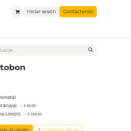
Iniciar sesión
Contáctenos
tobon
monata)
racuya)
+
$
90,00
ma Limón)
+
$
100,00
ar al carrito
Comprar ahora