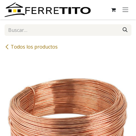
Ir al contenido
Todos los productos