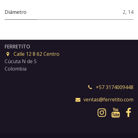
Diámetro
2
,
14
FERRETITO
Calle 12 8 62 Centro
Cúcuta N de S
Colombia
+57 3174009448
ventas@ferretito.com