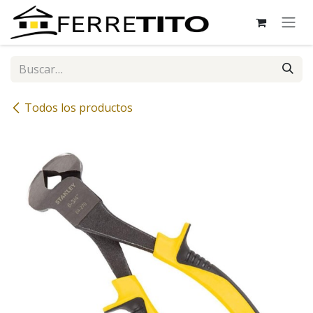
Ir al contenido
Todos los productos