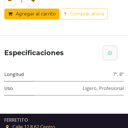
Agregar al carrito
Comprar ahora
Especificaciones
Longitud
7"
,
8"
Uso
Ligero
,
Profesional
FERRETITO
Calle 12 8 62 Centro