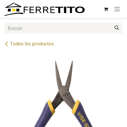
Ir al contenido
Todos los productos