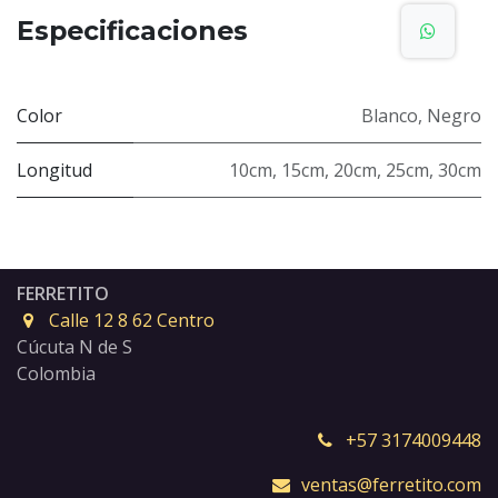
Especificaciones
Color
Blanco
,
Negro
Longitud
10cm
,
15cm
,
20cm
,
25cm
,
30cm
FERRETITO
Calle 12 8 62 Centro
Cúcuta N de S
Colombia
+57 3174009448
ventas@ferretito.com