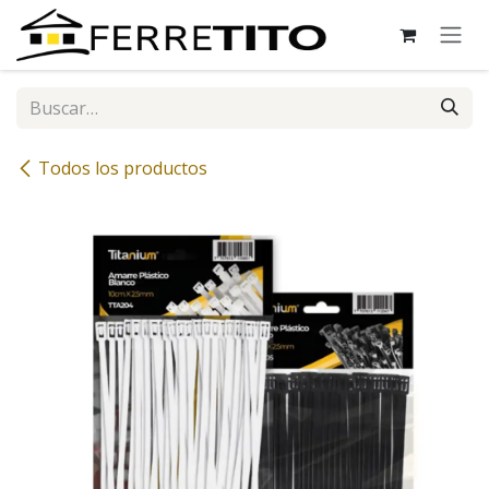
Ir al contenido
Todos los productos