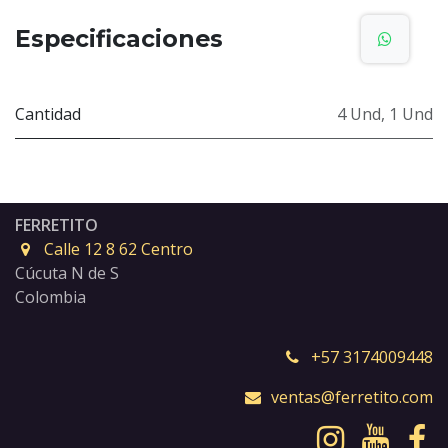
Especificaciones
Cantidad
4 Und
,
1 Und
FERRETITO
Calle 12 8 62 Centro
Cúcuta N de S
Colombia
+57 3174009448
ventas@ferretito.com