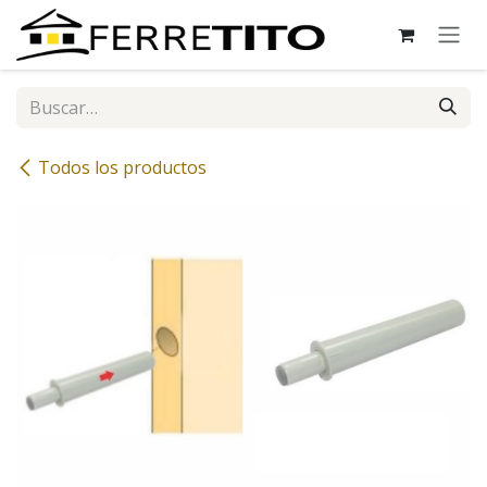
Ir al contenido
Todos los productos