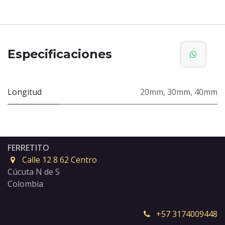
Especificaciones
Longitud
20mm
,
30mm
,
40mm
FERRETITO
Calle 12 8 62 Centro
Cúcuta N de S
Colombia
+57 3174009448