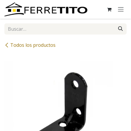
Ir al contenido
Todos los productos