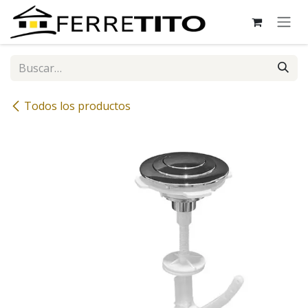
Ir al contenido
Todos los productos