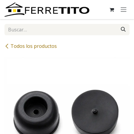
Ir al contenido
Todos los productos