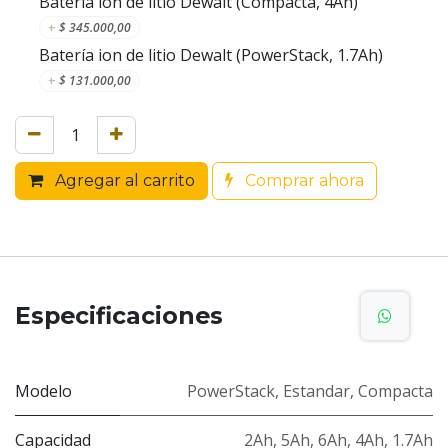
Batería ion de litio Dewalt (Compacta, 4Ah)
+
$
345.000,00
Batería ion de litio Dewalt (PowerStack, 1.7Ah)
+
$
131.000,00
Agregar al carrito
Comprar ahora
Especificaciones
Modelo
PowerStack
,
Estandar
,
Compacta
Capacidad
2Ah
,
5Ah
,
6Ah
,
4Ah
,
1.7Ah