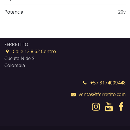
Potencia
20v
FERRETITO
Calle 12 8 62 Centro
Cúcuta N de S
Colombia
+57 3174009448
ventas@ferretito.com