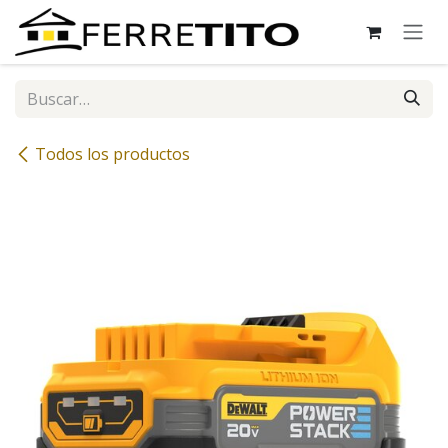
Ir al contenido
Todos los productos