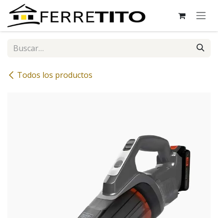
Ir al contenido
Todos los productos