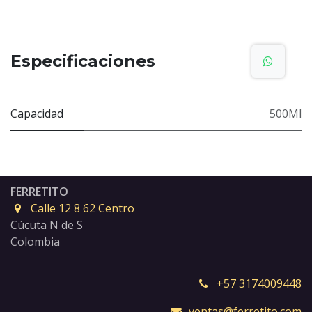
Especificaciones
Capacidad
500Ml
FERRETITO
Calle 12 8 62 Centro
Cúcuta N de S
Colombia
+57 3174009448
ventas@ferretito.com