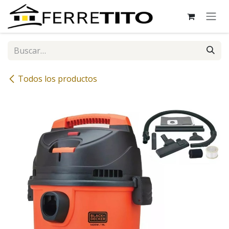
Ir al contenido
Todos los productos