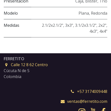
Presentación
Caja
,
Blister
,
Trio
Modelo
Plana
,
Redonda
Medidas
2.1/2x2.1/2"
,
3x3"
,
3.1/2x3.1/2"
,
2x2"
,
4x3"
,
4x4"
FERRETITO
Calle 12 8 62 Centro
Cúcuta N de S
Colombia
+57 3174009448
ventas@ferretito.com