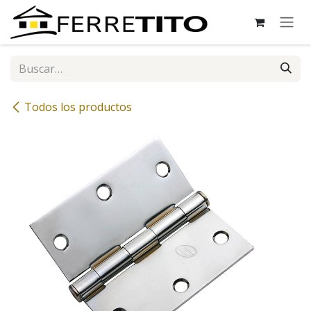
Ir al contenido
Todos los productos