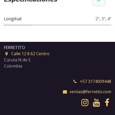
Longitud
2"
,
3"
,
4"
FERRETITO
Calle 12 8 62 Centro
Cúcuta N de S
Colombia
+57 3174009448
ventas@ferretito.com