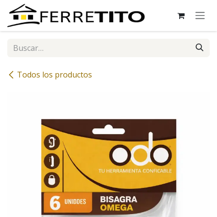
Ir al contenido
Todos los productos