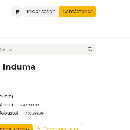
Iniciar sesión
Contáctenos
e Induma
(25mm)
(50mm)
+
$
42.000,00
Robusto)
+
$
97.000,00
ar al carrito
Comprar ahora