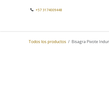
Ir al contenido
+57 3174009448
Todos los productos
Bisagra Pivote Indu