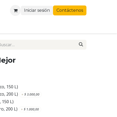
Iniciar sesión
Contáctenos
Mejor
co, 150 L)
co, 200 L)
+
$
3.000,00
, 150 L)
ro, 200 L)
+
$
1.000,00