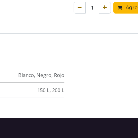
Agreg
Blanco
,
Negro
,
Rojo
150 L
,
200 L