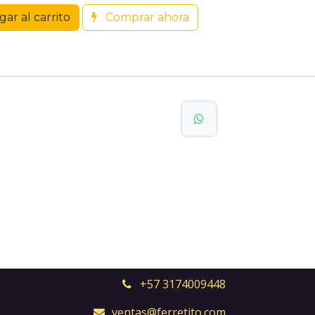
ar al carrito
Comprar ahora
+57 3174009448
ventas@ferretito.com