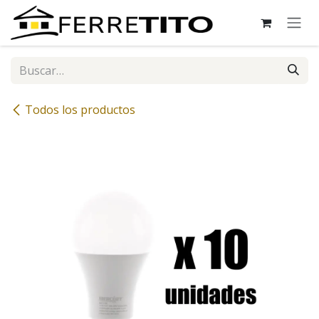
Ir al contenido
Todos los productos