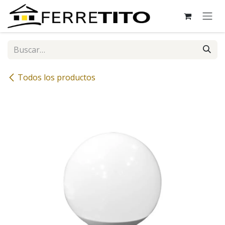
Ir al contenido
Todos los productos