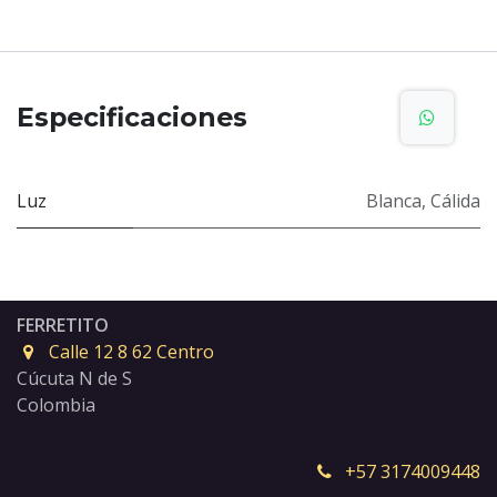
Especificaciones
Luz
Blanca
,
Cálida
FERRETITO
Calle 12 8 62 Centro
Cúcuta N de S
Colombia
+57 3174009448