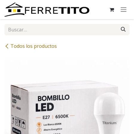
Ir al contenido
Todos los productos