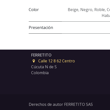
Color
Beige
,
Negro
,
Roble
,
C
Hab
Presentación
FERRETITO
Calle 12 8 62 Centro
Cúcuta N de S
Colombia
Derechos de autor FERRETITO SAS