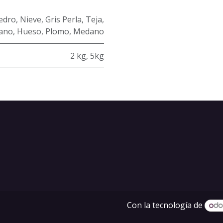
edro
,
Nieve
,
Gris Perla
,
Teja
,
ano
,
Hueso
,
Plomo
,
Medano
2 kg
,
5kg
Con la tecnología de