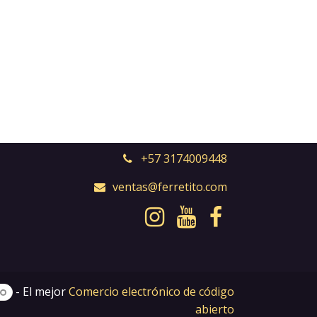
+57 3174009448
ventas@ferretito.com
- El mejor
Comercio electrónico de código
abierto