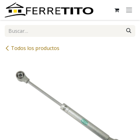
Ir al contenido
Todos los productos