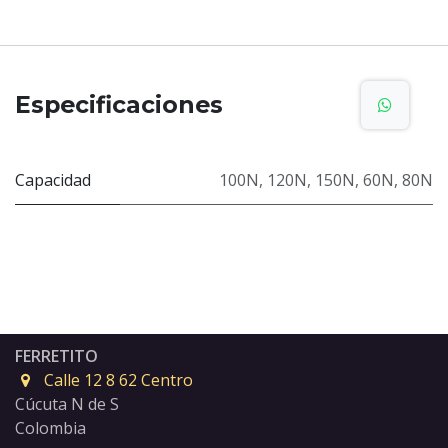
Especificaciones
Capacidad
100N
,
120N
,
150N
,
60N
,
80N
FERRETITO
Calle 12 8 62 Centro
Cúcuta N de S
Colombia