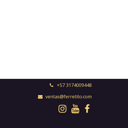
+57 3174009448
ventas@ferretito.com