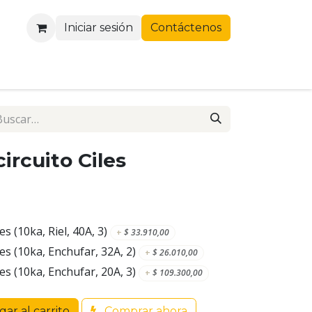
Iniciar sesión
Contáctenos
ircuito Ciles
s (10ka, Riel, 40A, 3)
+
$
33.910,00
es (10ka, Enchufar, 32A, 2)
+
$
26.010,00
es (10ka, Enchufar, 20A, 3)
+
$
109.300,00
ar al carrito
Comprar ahora