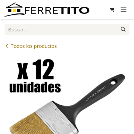
Ir al contenido
Todos los productos