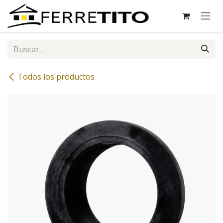
Ir al contenido
Todos los productos