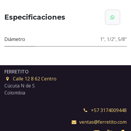
Especificaciones
Diámetro
1"
,
1/2"
,
5/8"
FERRETITO
Calle 12 8 62 Centro
Cúcuta N de S
Colombia
+57 3174009448
ventas@ferretito.com