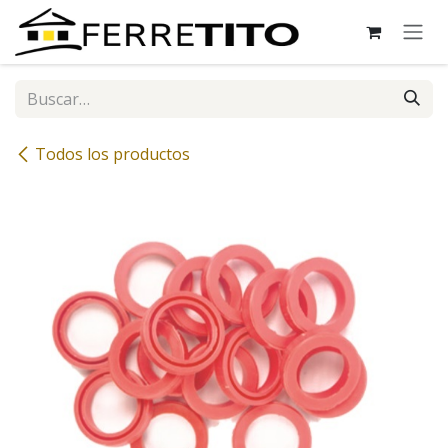
Ir al contenido
Todos los productos