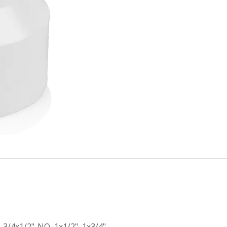
,
3/4x1/2"-NO
,
1x1/2"
,
1x3/4"