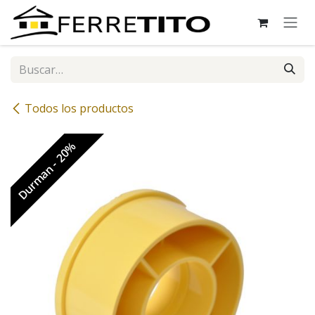
Ir al contenido
Todos los productos
Durman - 20%