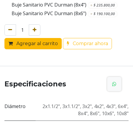
Buje Sanitario PVC Durman (8x4")
+
$
235.800,00
Buje Sanitario PVC Durman (8x6")
+
$
190.100,00
Agregar al carrito
Comprar ahora
Especificaciones
Diámetro
2x1.1/2"
,
3x1.1/2"
,
3x2"
,
4x2"
,
4x3"
,
6x4"
,
8x4"
,
8x6"
,
10x6"
,
10x8"