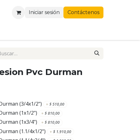
Iniciar sesión
Contáctenos
resion Pvc Durman
 Durman (3/4x1/2")
+
$
510,00
 Durman (1x1/2")
+
$
810,00
 Durman (1x3/4")
+
$
810,00
Durman (1.1/4x1/2")
+
$
1.910,00