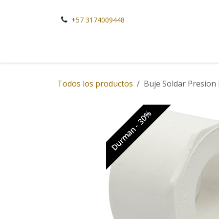
Ir al contenido
+57 3174009448
Todos los productos
Buje Soldar Presion
Durman - 30%