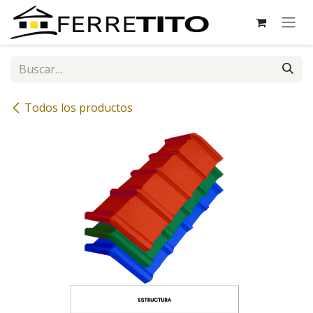
Ir al contenido
Todos los productos