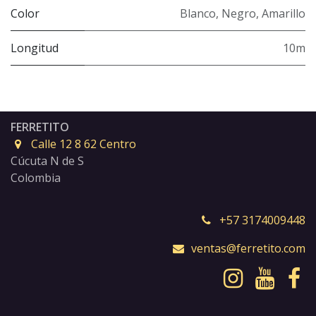
Color
Blanco
,
Negro
,
Amarillo
Longitud
10m
FERRETITO
Calle 12 8 62 Centro
Cúcuta N de S
Colombia
+57 3174009448
ventas@ferretito.com