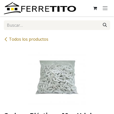
Ir al contenido
Todos los productos