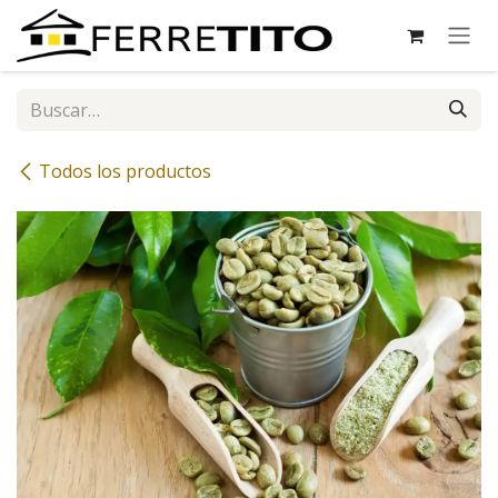
Ir al contenido
Todos los productos