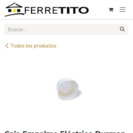
Ir al contenido
Todos los productos