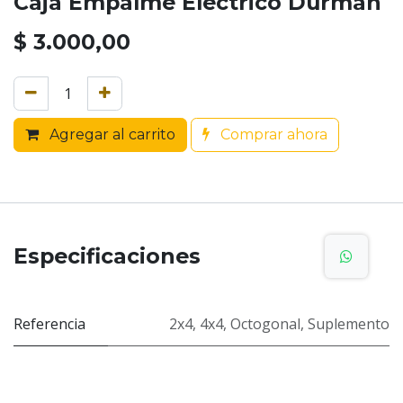
Caja Empalme Eléctrico Durman
$
3.000,00
Agregar al carrito
Comprar ahora
Especificaciones
Referencia
2x4
,
4x4
,
Octogonal
,
Suplemento