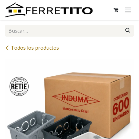
Ir al contenido
Todos los productos