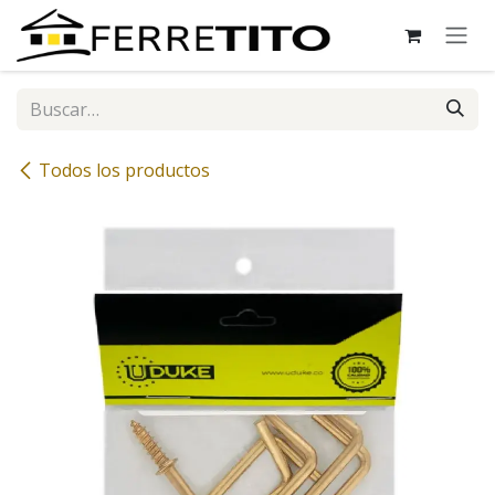
Ir al contenido
Todos los productos