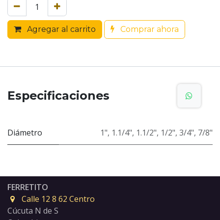
Agregar al carrito
Comprar ahora
Especificaciones
Diámetro
1"
,
1.1/4"
,
1.1/2"
,
1/2"
,
3/4"
,
7/8"
FERRETITO
Calle 12 8 62 Centro
Cúcuta N de S