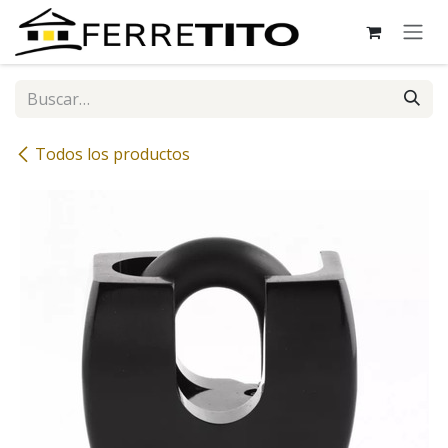
Ir al contenido
Todos los productos