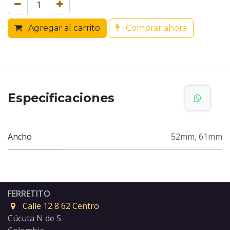
Agregar al carrito
Comprar ahora
Especificaciones
Ancho
52mm
,
61mm
FERRETITO
Calle 12 8 62 Centro
Cúcuta N de S