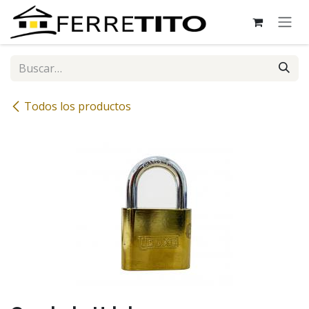
Ir al contenido
Todos los productos