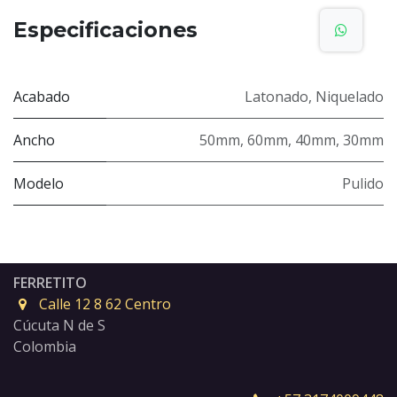
Especificaciones
Acabado
Latonado
,
Niquelado
Ancho
50mm
,
60mm
,
40mm
,
30mm
Modelo
Pulido
FERRETITO
Calle 12 8 62 Centro
Cúcuta N de S
Colombia