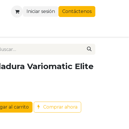
Iniciar sesión
Contáctenos
adura Variomatic Elite
ar al carrito
Comprar ahora