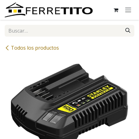
Ir al contenido
Todos los productos