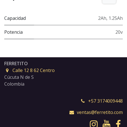
Capacidad
2Ah
,
1.25Ah
Potencia
20v
FERRETITO
Calle 12 8 62 Centro
Cúcuta N de S
Colombia
+57 3174009448
ventas@ferretito.com