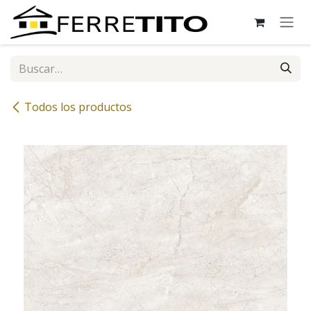
Ir al contenido
Todos los productos