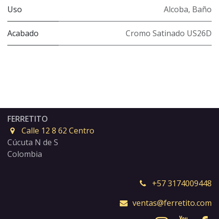
Uso
Alcoba
,
Baño
Acabado
Cromo Satinado US26D
FERRETITO
Calle 12 8 62 Centro
Cúcuta N de S
Colombia
+57 3174009448
ventas@ferretito.com