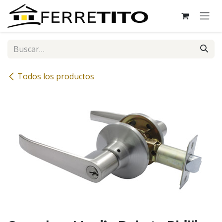
Ir al contenido
Todos los productos