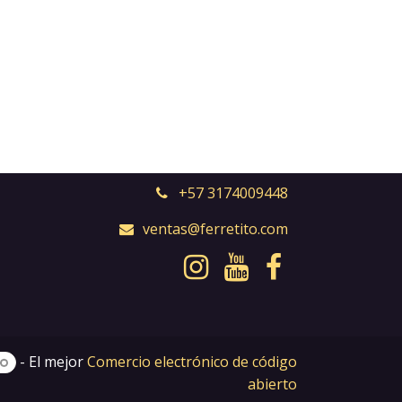
+57 3174009448
ventas@ferretito.com
- El mejor
Comercio electrónico de código
abierto