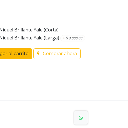
quel Brillante Yale (Corta)
quel Brillante Yale (Larga)
+
$
3.000,00
ar al carrito
Comprar ahora