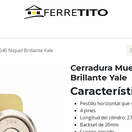
Tienda
Contáctenos
45 Niquel Brillante Yale
Cerradura Mue
Brillante Yale
Caracterís
Pestillo horizontal que 
4 pines
Longitud del cilindro: 
Backset de 20mm
Cuerpo zincado