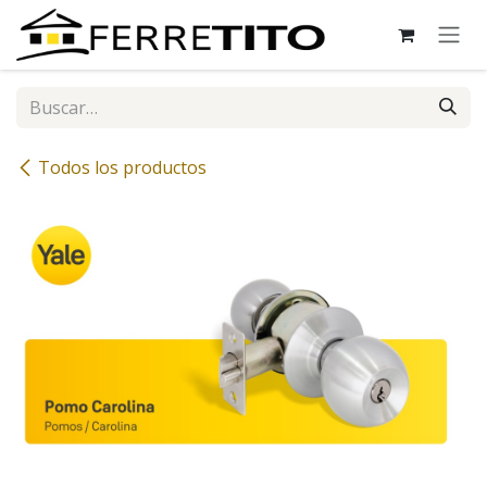
Ir al contenido
Todos los productos