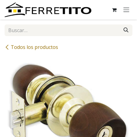
Ir al contenido
Todos los productos