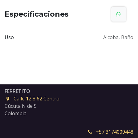
Especificaciones
Uso
Alcoba
,
Baño
FERRETITO
Calle 12 8 62 Centro
Cúcuta N de S
Colombia
+57 3174009448