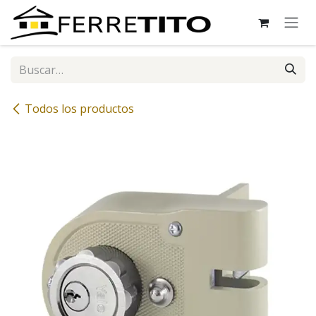
Ir al contenido
Todos los productos