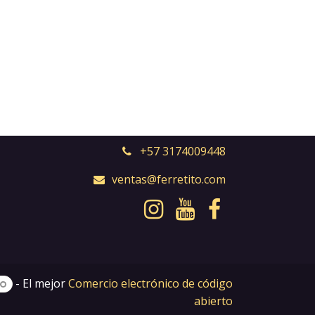
+57 3174009448
ventas@ferretito.com
- El mejor
Comercio electrónico de código
abierto