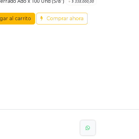
errado Ado x 100 Und (5/8")
+
$
338.000,00
ar al carrito
Comprar ahora