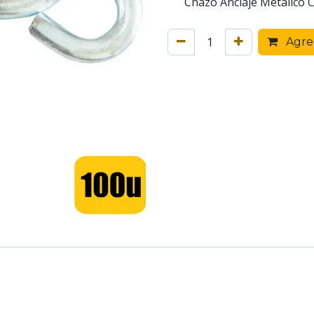
Chazo Anclaje Metalico C
Agreg