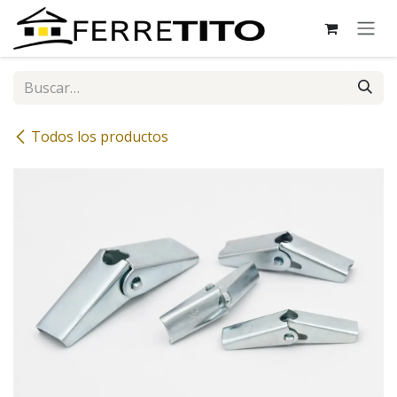
Ir al contenido
Todos los productos