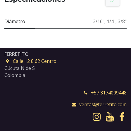
Diámetro
3/16"
,
1/4"
,
3/8"
FERRETITO
Calle 12 8 62 Centro
Cúcuta N de S
Colombia
+57 3174009448
ventas@ferretito.com